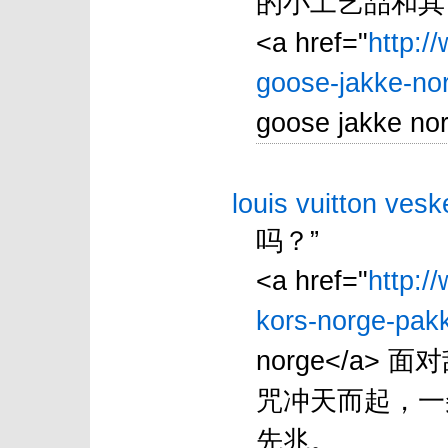
的小工艺品和其
<a href="
http:/
goose-jakke-nor
goose jakke nor
louis vuitton vesk
吗？”
<a href="
http:/
kors-norge-pakk
norge</a
咒冲天而起，一
先兆。