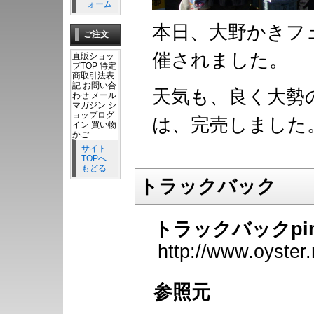
ォーム
本日、大野かきフ
ご注文
催されました。
直販ショッ
プTOP 特定
商取引法表
記 お問い合
天気も、良く大勢
わせ メール
マガジン シ
ョップログ
は、完売しました
イン 買い物
かご
サイト
TOPへ
もどる
トラックバック
トラックバックpi
http://www.oyster
参照元