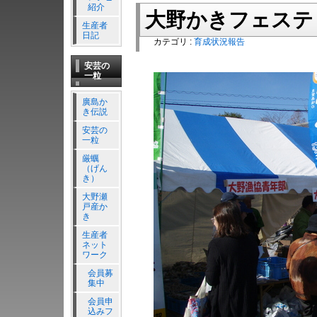
紹介
大野かきフェステ
生産者
日記
カテゴリ :
育成状況報告
安芸の
一粒
廣島か
き伝説
安芸の
一粒
厳蠣
（げん
き）
大野瀬
戸産か
き
生産者
ネット
ワーク
会員募
集中
会員申
込みフ