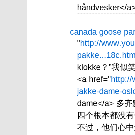
håndvesker</a>
canada goose pa
"
http://www.you
pakke...18c.htm
klokke？”
<a href="
http:/
jakke-dame-oslo
dame</a>
四个根本都没有
不过，他们心中