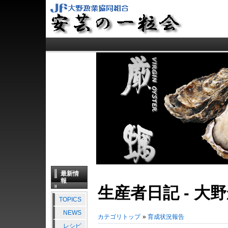
最新情
報
生産者日記 - 
TOPICS
NEWS
カテゴリトップ
»
育成状況報告
レシピ