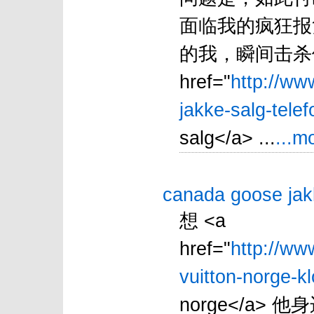
面临我的疯狂报
的我，瞬间击杀他
href="
http://ww
jakke-salg-telef
salg</a> ...
...m
canada goose jak
想 <a
href="
http://ww
vuitton-norge-kl
norge</a>