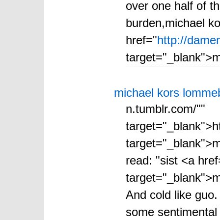
over one half of t
burden,michael ko
href="
http://dame
target="_blank">m
michael kors lomme
n.tumblr.com/""
target="_blank">h
target="_blank">m
read: "sist <a href
target="_blank">mi
And cold like guo. 
some sentimental