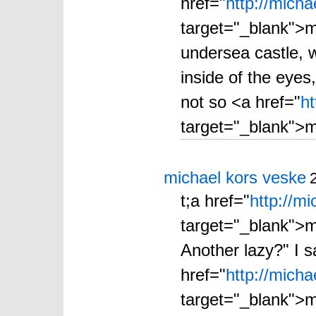
href="
http://mich
target="_blank">m
undersea castle, w
inside of the eyes,
not so <a href="
ht
target="_blank">mi
michael kors veske
t;a href="
http://m
target="_blank">mi
Another lazy?" I s
href="
http://mich
target="_blank">m