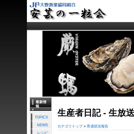
最新情
報
生産者日記 - 生放
TOPICS
NEWS
カテゴリトップ
»
育成状況報告
レシピ