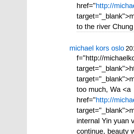
href="
http://mich
target="_blank">m
to the river Chung
michael kors oslo
20
f="http://michael
target="_blank">h
target="_blank">m
too much, Wa <a
href="
http://mich
target="_blank">m
internal Yin yuan 
continue, beauty wi