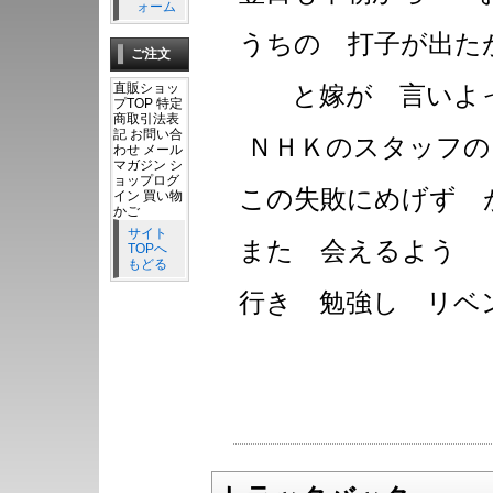
ォーム
うちの 打子が出た
ご注文
直販ショッ
と嫁が 言いよっ
プTOP 特定
商取引法表
記 お問い合
ＮＨＫのスタッフの
わせ メール
マガジン シ
ョップログ
この失敗にめげず
イン 買い物
かご
サイト
また 会えるよう 
TOPへ
もどる
行き 勉強し リベ