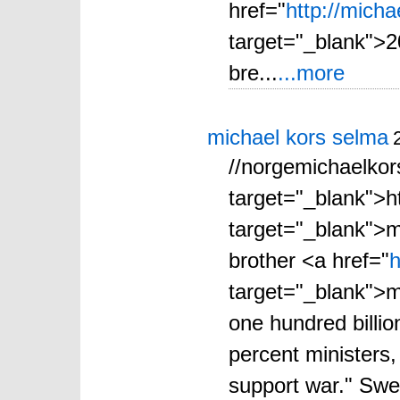
href="
http://mich
target="_blank">2
bre...
...more
michael kors selma
//norgemichaelkor
target="_blank">h
target="_blank">m
brother <a href="
h
target="_blank">m
one hundred billio
percent ministers,
support war." Swe