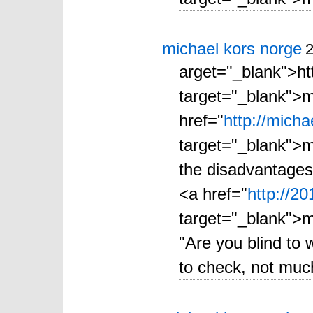
michael kors norge
2
arget="_blank">ht
target="_blank">m
href="
http://micha
target="_blank">mi
the disadvantages 
<a href="
http://2
target="_blank">m
"Are you blind to 
to check, not much