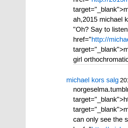
target="_blank">m
ah,2015 michael kor
"Oh? Say to listen
href="
http://mich
target="_blank">m
girl orthochromatic
michael kors salg
20
norgeselma.tumbl
target="_blank">h
target="_blank">mi
can only see the 