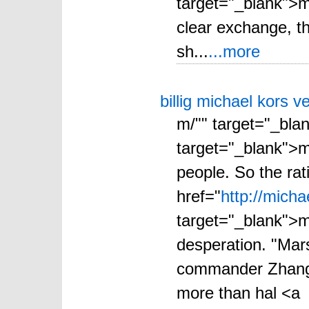
target="_blank">m
clear exchange, th
sh...
...more
billig michael kors v
m/"" target="_bla
target="_blank">mi
people. So the rati
href="
http://micha
target="_blank">m
desperation. "Mars
commander Zhang L
more than hal <a