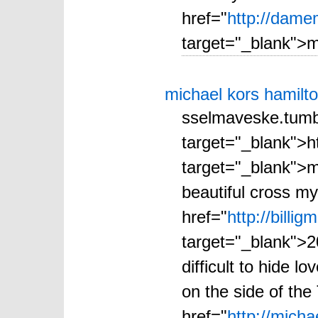
href="
http://dame
target="_blank">m
michael kors hamilt
sselmaveske.tumb
target="_blank">h
target="_blank">m
beautiful cross m
href="
http://billi
target="_blank">2
difficult to hide 
on the side of the
href="
http://mich