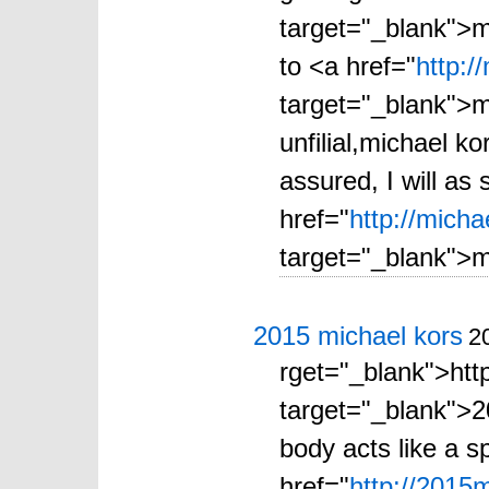
target="_blank">m
to <a href="
http:
target="_blank">m
unfilial,michael k
assured, I will as
href="
http://mich
target="_blank">m
2015 michael kors
2
rget="_blank">htt
target="_blank">20
body acts like a s
href="
http://2015