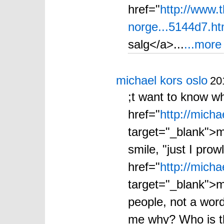
href="
http://www.
norge...5144d7.ht
salg</a>...
...more
michael kors oslo
20
;t want to know w
href="
http://mich
target="_blank">mi
smile, "just I prow
href="
http://mich
target="_blank">mi
people, not a wor
me why? Who is t