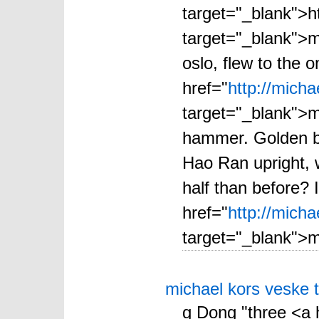
target="_blank">h
target="_blank">mi
oslo, flew to the 
href="
http://mich
target="_blank">
hammer. Golden bl
Hao Ran upright, wi
half than before? 
href="
http://mich
target="_blank">m
michael kors veske 
g Dong "three <a 