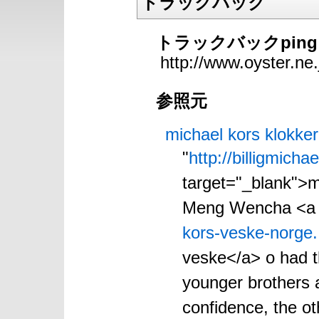
トラックバック
トラックバックpin
http://www.oyster.ne
参照元
michael kors klokker
"
http://billigmich
target="_blank">m
Meng Wencha <a 
kors-veske-norge.
veske</a> o had th
younger brothers a
confidence, the ot