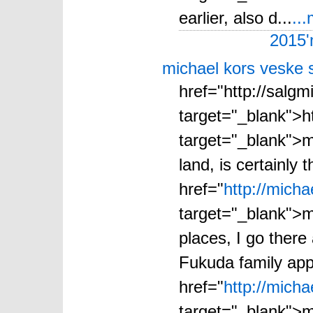
earlier, also d...
..
2015'
michael kors veske 
href="http://salg
target="_blank">h
target="_blank">m
land, is certainly 
href="
http://mich
target="_blank">mi
places, I go there
Fukuda family app
href="
http://mich
target="_blank">m