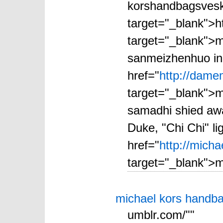
korshandbagsvesk
target="_blank">h
target="_blank">m
sanmeizhenhuo inh
href="
http://dame
target="_blank">m
samadhi shied awa
Duke, "Chi Chi" li
href="
http://mich
target="_blank">m
michael kors handb
umblr.com/""