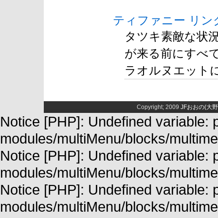
ティファニー リン
タツキ素敵な状況
が来る前にすべての
ラオルヌエットによ
Copyright; 2009
JFおおの(大
Notice [PHP]: Undefined variable: p
modules/multiMenu/blocks/multime
Notice [PHP]: Undefined variable: p
modules/multiMenu/blocks/multime
Notice [PHP]: Undefined variable: p
modules/multiMenu/blocks/multime