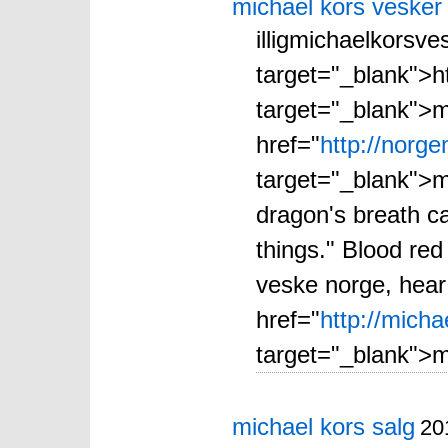
michael kors vesker
illigmichaelkorsv
target="_blank">ht
target="_blank">m
href="
http://norg
target="_blank">m
dragon's breath c
things." Blood red
veske norge, hea
href="
http://mich
target="_blank">m
michael kors salg
20