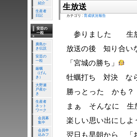
紹介
生放送
生産者
日記
カテゴリ :
育成状況報告
安芸の
参りました 生放
一粒
廣島か
放送の後 知り合
き伝説
安芸の
一粒
「宮城の勝ち」
厳蠣
（げん
牡蠣打ち 対決 な
き）
大野瀬
戸産か
勝っとった かも？
き
生産者
まぁ そんなに 生
ネット
ワーク
会員募
楽しい思い出にしよ
集中
会員申
翌日も早朝から 「
込みフ