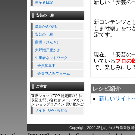
新しい「安芸の
生産者日記
安芸の一粒
新コンテンツと
廣島かき伝説
しま牡蠣」をつ
定です。
安芸の一粒
厳蠣（げんき）
大野瀬戸産かき
現在、「安芸の
生産者ネットワーク
いている
プロの
会員募集中
で、楽しみにし
会員申込みフォーム
ご注文
レシピ紹介
直販ショップTOP 特定商取引法
新しいサイト
表記 お問い合わせ メールマガジ
ン ショップログイン 買い物かご
サイトTOPへもどる
Copyright; 2009
JFおおの(大野漁業協同